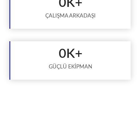
0
K+
ÇALIŞMA ARKADAŞI
0
K+
GÜÇLÜ EKİPMAN